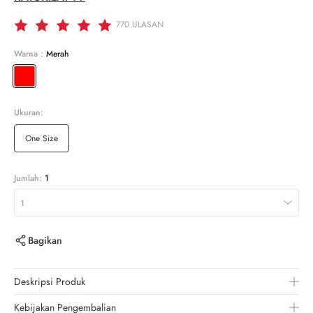
770
ULASAN
Warna :
Merah
Ukuran:
One Size
Jumlah:
1
1
Bagikan
Deskripsi Produk
Kebijakan Pengembalian