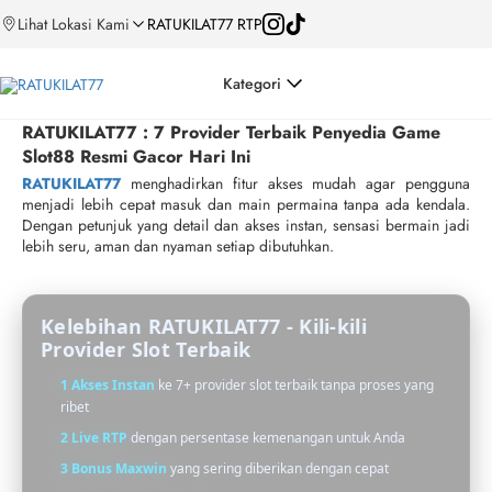
Lihat Lokasi Kami
RATUKILAT77 RTP
Kategori
RATUKILAT77 : 7 Provider Terbaik Penyedia Game
Slot88 Resmi Gacor Hari Ini
RATUKILAT77
menghadirkan fitur akses mudah agar pengguna
menjadi lebih cepat masuk dan main permaina tanpa ada kendala.
Dengan petunjuk yang detail dan akses instan, sensasi bermain jadi
lebih seru, aman dan nyaman setiap dibutuhkan.
Kelebihan RATUKILAT77 - Kili-kili
Provider Slot Terbaik
1 Akses Instan
ke 7+ provider slot terbaik tanpa proses yang
ribet
2 Live RTP
dengan persentase kemenangan untuk Anda
3 Bonus Maxwin
yang sering diberikan dengan cepat