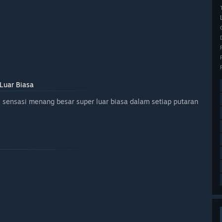
ng sangat mudah digunakan. Link aktif selalu
hambatan di perangkat saya.
★★★★★
Luar Biasa
 sensasi menang besar super luar biasa dalam setiap putaran
ya sangat lancar. Jarang sekali mengalami
ponsif di smartphone.
★★★★☆
Device
 Ganas33 tetap berjalan mulus tanpa kendala. Proses