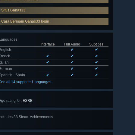
Situs Ganas33
Cara Bermain Ganas33 login
Languages
:
Interface
Full Audio
Subtitles
English
✔
✔
French
✔
✔
✔
Italian
✔
✔
✔
German
✔
✔
Spanish - Spain
✔
✔
✔
See all 14 supported languages
Age rating for: ESRB
Includes 38 Steam Achievements
View
all 38