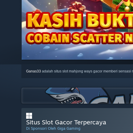
Ganas33
adalah situs slot mahjong ways gacor memberi sensasi m
Situs Slot Gacor Terpercaya
Di Sponsori Oleh Giga Gaming