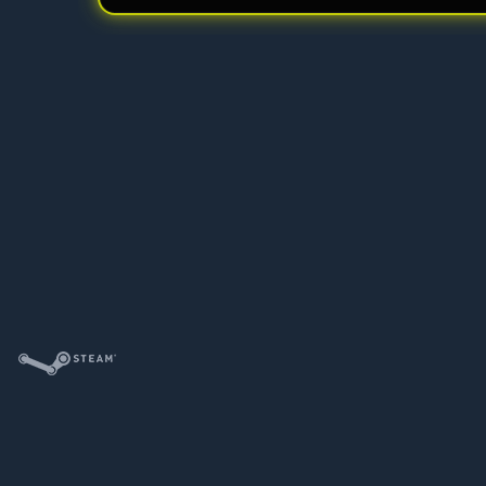
Bima Saputra – Balikpapan
Akses Aman dan Responsif
Saya suka karena Ganas33 menyediakan link akt
juga terasa cepat dan aman.
08 Mar 2026
Dion Wicaksono – Manado
Mudah Diakses Kapan Saja
Pengalaman saya menggunakan Ganas33 cukup m
dan link alternatifnya selalu tersedia.
10 Mar 2026
Yoga Pranata – Kendari
Performa Cepat dan Stabil