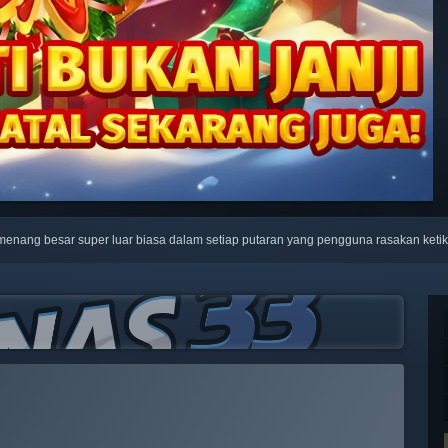
enang besar super luar biasa dalam setiap putaran yang pengguna rasakan ketika