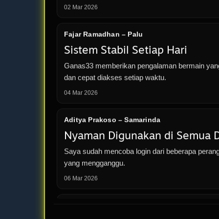
Sejak memakai Ganas33, saya merasa akses login
sangat nyaman digunakan di perangkat mobile.
02 Mar 2026
Fajar Ramadhan – Palu
Sistem Stabil Setiap Hari
Ganas33 memberikan pengalaman bermain yang n
dan cepat diakses setiap waktu.
04 Mar 2026
Aditya Prakoso – Samarinda
Nyaman Digunakan di Semua 
Saya sudah mencoba login dari beberapa perangk
yang mengganggu.
06 Mar 2026