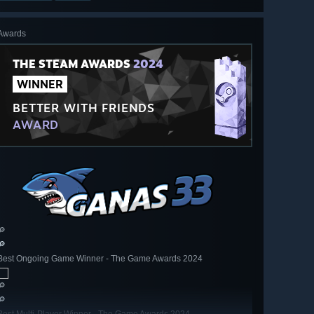
Awards
THE STEAM AWARDS
2024
WINNER
BETTER WITH FRIENDS
AWARD
🔎
🔎
Best Ongoing Game Winner - The Game Awards 2024
🔎
🔎
Best Multi-Player Winner - The Game Awards 2024