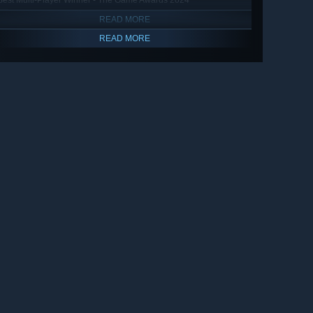
READ MORE
🔎
READ MORE
🔎
Action Game of the Year
Online Game of the Year
Outstanding Achievement in Original Music Composition
Outstanding Achievement in Audio Design
🔎
🔎
Game of the Year 2024 (Professional)
🔎
🔎
Game of the Year 2024
Best Visual Design 2024
Best Technical Innovation 2024
Best Game Design: Helldivers 2 - Arrowhead Game Studios | Sony
Interactive Entertainment
🔎