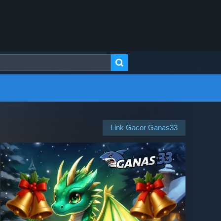
Advanced Search
Link Gacor Ganas33