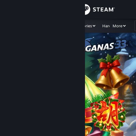
Sign in
Store
Browse
Recommendations
Categories
Hardware
More
Wa
Advanced Search
Community
About
Support
Change language
Get the Steam Mobile App
View desktop website