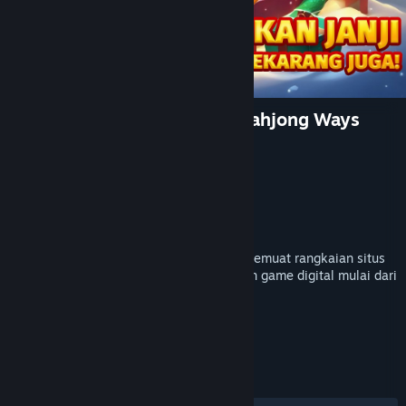
Ganas33 Rasakan Sensasi Mahjong Ways
Menang Super Luar Biasa
Developer
Ganas33
Publisher
Sanchez
Released
Jan 06, 2025
Ganas33
hadir sebagai sistem login mobile yang memuat rangkaian situs
utama yang terhubung ke seluruh layanan game digital mulai dari
link daftar secara konsisten.
TAGS
+
REVIEWS