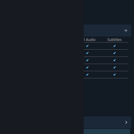
LINKS & INFO
LANGUAGES
English and 13 more
Interface
Full Audio
Subtitles
English
✔
✔
French
✔
✔
✔
Italian
✔
✔
✔
German
✔
✔
Spanish - Spain
✔
✔
✔
See all 14 supported languages
RATINGS
Age rating for: ESRB
View Steam Achievements
(38)